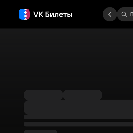
Места
П