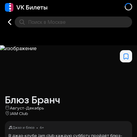
Поиск
в Москве
Места
Блюз Бранч
Август-Декабрь
JAM Club
•
Джаз и блюз
6+
В джаз-клубе Jam club каждую субботу пройдёт блюз-