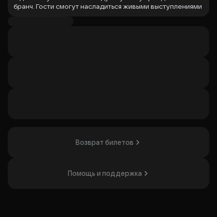
бранч. Гости смогут насладиться живыми выступлениями
лучших блюз-исполнителей города. В меню — блюда,
которые станут отличным дополнением к легким ритмам
соула и фанка. Мероприятие понравится любителям
музыки и хорошей компании.
Организатор: ООО "Джем Клуб Мьюзик",
ИНН 7702833503
Возврат билетов
Помощь и поддержка