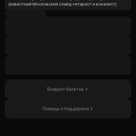
(известный Московский слайд-гитарист и вокалист)
отвечает за взаимодействие с инструментальным
составом. Зина Алимова (яркая вокалистка,
основательница вокального трио «Soul Bridge») отвечает
за подбор репертуара и взаимодействие с
вокалистами.
В программе — классический соул от Aretha Franklin, Etta
James, Bill Withers, Nina Simone, Dionne Warwick, Ruth
Brown и традиционный блюз от BB King, Muddy Waters,
Freddie King, Albert King, Robert Johnson, Otis Rush, Elmore
James. Событие понравится любителям живой музыки и
поклонникам блюза и соула.
Организатор: ООО "Джем Клуб Мьюзик",
Возврат билетов
ИНН 7702833503
Помощь и поддержка