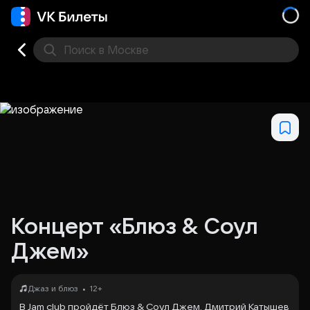
Поиск
в Москве
Места
Концерт «Блюз & Соул
Джем»
•
Джаз и блюз
12+
В Jam club пройдёт Блюз & Соул Джем. Дмитрий Катышев