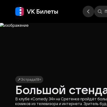
Места
П
Эстрада
18+
Большой стенда
В клубе «Comedy 34» на Сретенке пройдёт боль
комиков из телевизора и интернета. Зритель бу