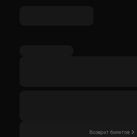
комедией. Событие понравится любителям стенда
выступления.
Организатор: ИП Байбеков Марат А
Возврат билетов