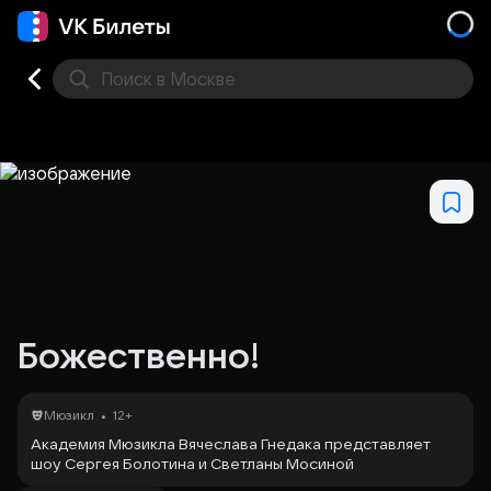
Поиск
в Москве
Места
Божественно!
•
Мюзикл
12+
Академия Мюзикла Вячеслава Гнедака представляет
шоу Сергея Болотина и Светланы Мосиной
«Божественно!»