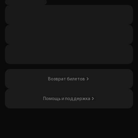
с новыми треками, фирменным флоу и безумной
энергетикой. Один из самых техничных МС раздаст
лютого лайва, который вы так ждали!
Один из самых ярких МС на сцене возвращается, чтобы
вновь доказать, почему его лайвы невозможно забыть.
Организатор: ИП Беседин Владислав Алексеевич,
ИНН 590422658896
Возврат билетов
Помощь и поддержка