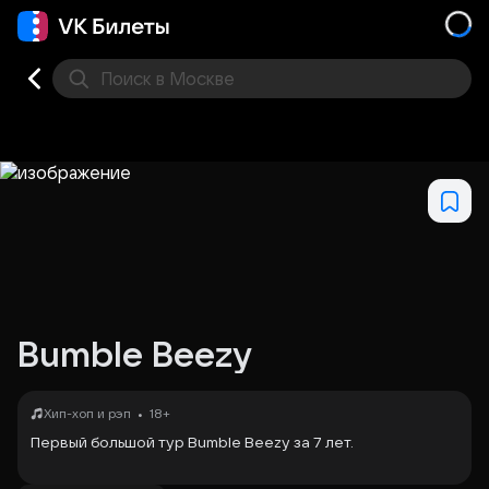
Поиск
в Москве
Места
Bumble Beezy
•
Хип-хоп и рэп
18+
Первый большой тур Bumble Beezy за 7 лет.
Уже этой осенью артист отправляется в тур «The Cor» –