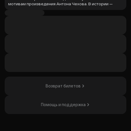
мотивам произведения Антона Чехова. В истории —
любовные драмы, разыгрывающиеся на берегу озера,
где каждый мечтает о счастье, но не может его достичь.
Лирические романсовые мелодии сочетаются с
жёсткими звуками ударных, создавая атмосферу боли и
разочарования. Спектакль поможет зрителям увидеть
знакомую историю с новой стороны. Это будет
интересно тем, кто любит глубокие психологические
постановки и размышления о любви и судьбе.
Организатор: ГБУК г. Москвы "Театр на Юго-Западе",
ИНН 7729217597
Возврат билетов
Помощь и поддержка