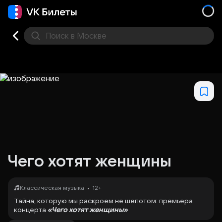
Поиск
в Москве
Места
Чего хотят женщины
•
Классическая музыка
12+
Тайна, которую мы раскроем не шепотом: премьера
концерта
«Чего хотят женщины»
В Камерном зале клуба «Исида» состоится самый