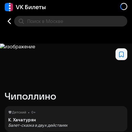
Поиск
в Москве
Места
Чиполлино
•
Детский
0+
К. Хачатурян
Балет-сказка в двух действиях
Либретто
Г. Рыхлова
, в редакции
Г. Майорова
, по сказке