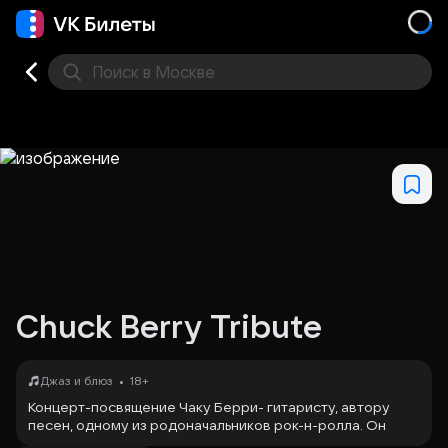
Поиск
в Москве
Места
Chuck Berry Tribute
•
Джаз и блюз
18+
Концерт-посвящение Чаку Берри- гитаристу, автору
песен, одному из родоначальников рок-н-ролла. Он
получил прозвище «Отец рок-н-ролла».