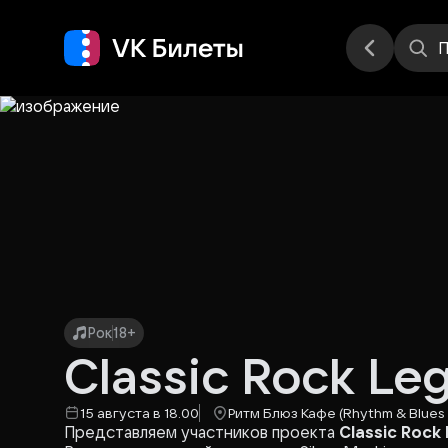
Места
П
Рок
18+
Classic Rock L
15 августа в 18.00
Ритм Блюз Кафе (Rhythm & Blues
Представляем участников проекта
Classic Rock