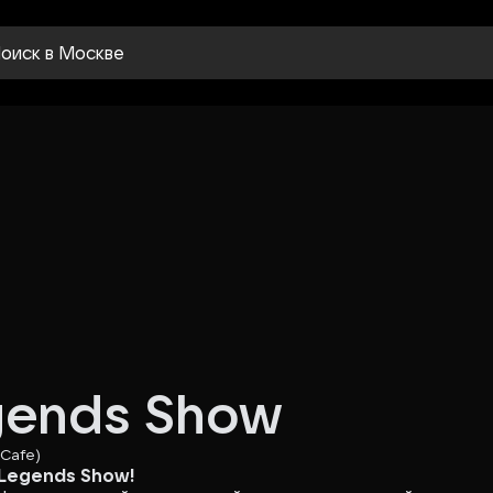
оиск
в Москве
egends Show
 Cafe)
 Legends Show!