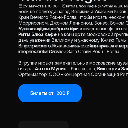
29 августа в 18.00
Ритм Блюз Кафе (Rhythm & Blues
Больше полугода назад Великий и Ужасный Князь
Край Вечного Рок-н-Ролла, чтобы играть неско
Моррисоном, Джоном Ленноном, Бонзо, Боном С
Майклом Джексоном и Принсом.
Ну, а мы, люди доброй воли и преданные фэны в
Ритм Блюз Кафе
на концерте московской группы
дань уважения Великому и ужасному Князю Тьмы
Классического Рока основателей жанра хэви-мета
В программе самые значимые хиты, начиная с перв
почётных обитателей Зала Славы Рок-н-Ролла.
творчеством Ozzy.
В группе играют замечательные московские музы
гитара,
Антон Мусин
- бас-гитара,
Виктория За
Организатор: ООО «Концертная Организация Ри
Билеты
от 1200 ₽