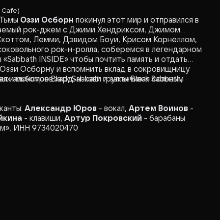
 Cafe)
 Тьмы
Оззи Осборн
покинул этот мир и отправился в
нчаемый рок-джем с Джими Хендриксом, Джимом
коттом, Лемми, Дэвидом Боуи, Крисом Корнеллом,
ысоковольного рок-н-ролла, соберемся в легендарном
 «Sabbath INSIDE» чтобы почтить память и отдать
 Оззи Осборну и вспомнить вклад в сокровищницу
л и монстров хард-н-хэви группы Black Sabbath,
ых альбомов Black Sabbath и заканчивая сольным
канты:
Александр Юров
- вокал,
Артем Воинов
-
йкина
- клавиши,
Артур Покровский
- барабаны
тм», ИНН 9734020470