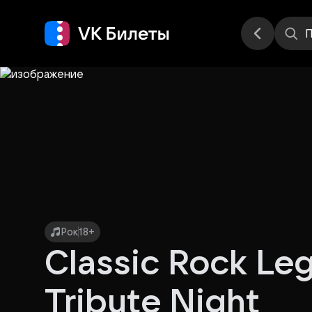
Места
П
Рок
18+
Classic Rock Le
Tribute Night