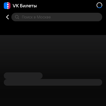
Поиск
в Москве
Места