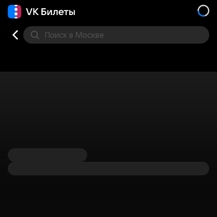
Поиск
в Москве
Места