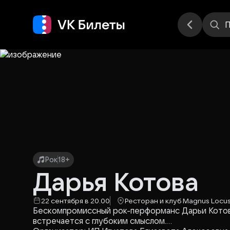
Места
П
Рок
18+
Дарья Котова
22 сентября в 20.00
Ресторан и клуб Magnus Locu
Бескомпромиссный рок-перформанс Дарьи Котово
встречается с глубоким смыслом.