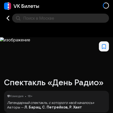
Поиск
в Москве
Места
Спектакль «День Радио»
•
Комедия
18+
Легендарный спектакль, с которого «всё началось»
Авторы —
Л. Барац, С. Петрейков, Р. Хаит
Режиссёр —
С. Петрейков