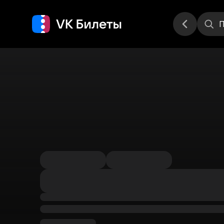
Места
П