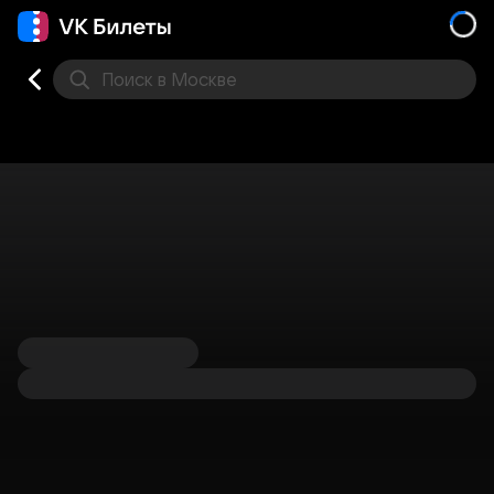
Поиск
в Москве
Места