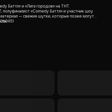
dy Баттл» и «Лига городов» на ТНТ.
Т, полуфиналист «Comedy Баттл» и участник шоу
 материал — свежие шутки, которые позже могут
кты.
1260451