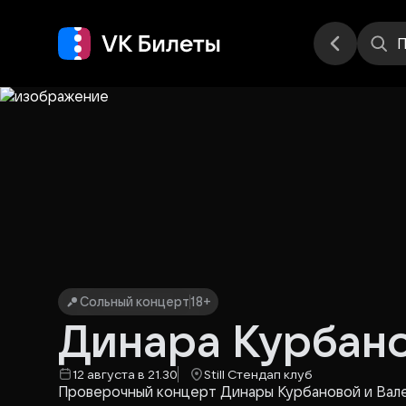
Места
П
Сольный концерт
18+
Динара Курбано
12 августа в 21.30
Still Стендап клуб
Проверочный концерт Динары Курбановой и Вале