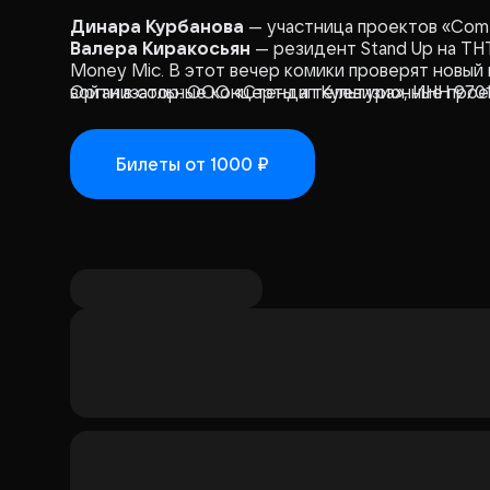
Динара Курбанова
— участница проектов «Come
Валера Киракосьян
— резидент Stand Up на ТН
Money Mic. В этот вечер комики проверят новый
войти в сольные концерты и телевизионные прое
Организатор: ООО «Стендап Культура», ИНН 970
Билеты
от 1000 ₽