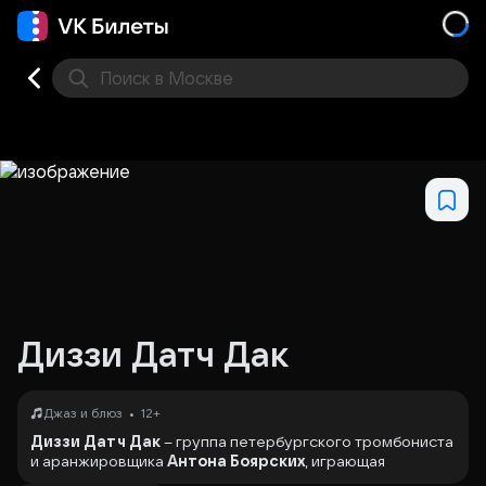
Поиск
в Москве
Места
Диззи Датч Дак
•
Джаз и блюз
12+
Диззи Датч Дак
– группа петербургского тромбониста
и аранжировщика
Антона Боярских
, играющая
современный джаз. Вечером 5 марта DDD впервые