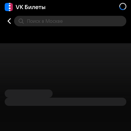
Поиск
в Москве
Места