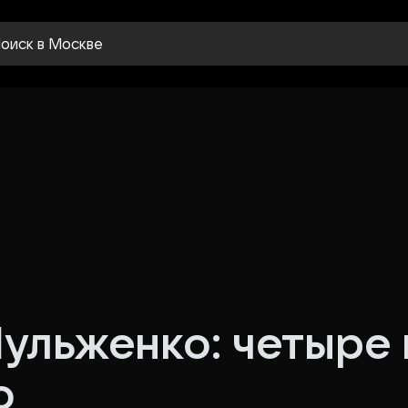
оиск
в Москве
ульженко: четыре 
о