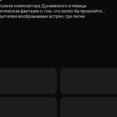
 союзе композитора Дунаевского и певицы
этическая фантазия о том, что могло бы произойти,
идетелем воображаемых встреч, где песни
6
ль задаётся вопросами о силе искусства и мечтах,
тся тем, кто интересуется историей музыки и