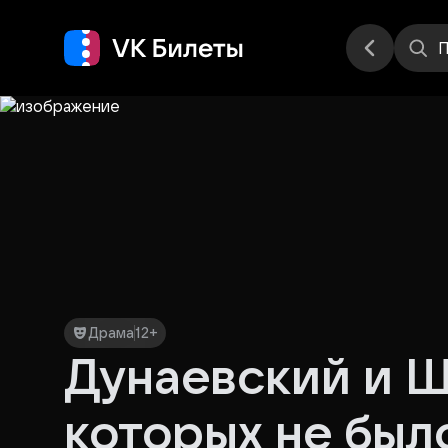
Места
П
Драма
12+
Дунаевский и Ш
которых не был