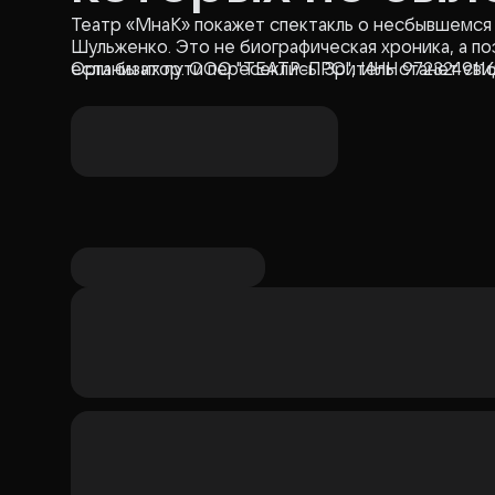
Театр «МнаК» покажет спектакль о несбывшемся
Шульженко. Это не биографическая хроника, а по
если бы их пути пересеклись. Зритель станет св
Организатор: ООО "ТЕАТР-ПРО", ИНН 972324911
Дунаевского звучат в голосе Шульженко. Спектак
которые живут вне времени. Постановка понрави
поэтическими интерпретациями прошлого.