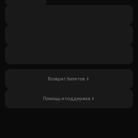
Исполнители исполняют виртуозную гитарную музыку
разных жанров и направлений. Концерт будет интересен
любителям классической и инструментальной музыки.
Организатор: ООО «Концертная Организация Ритм»,
ИНН 9734020470
Возврат билетов
Помощь и поддержка