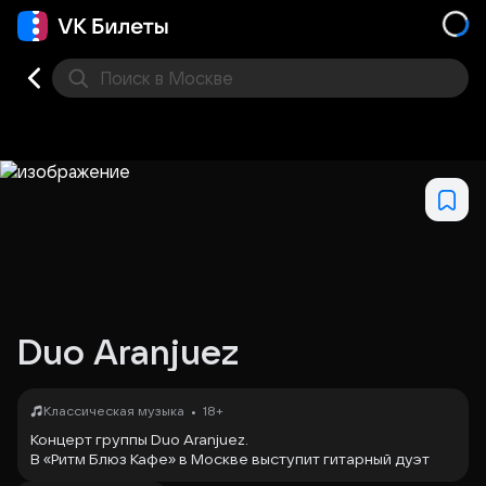
Поиск
в Москве
Места
Duo Aranjuez
•
Классическая музыка
18+
Концерт группы Duo Aranjuez.
В «Ритм Блюз Кафе» в Москве выступит гитарный дуэт
«Duo Aranjuez», известный как «Дуэт Аранхуэс».