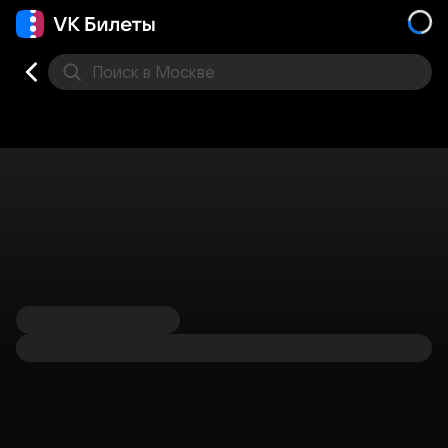
Поиск
в Москве
Места