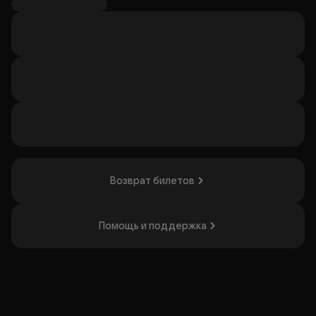
В программе — выступления Дариэль Рене и Hot Havana
Jazz, Софи Окран, Real Jam, Somewhere Music Session.
Артисты из Камеруна, России, Замбии и Кубы создадут
атмосферу романтики и свободы. Гости смогут
насладиться видами на достопримечательности
вечерней Москвы и потанцевать под дискотеку 80-90-х.
Концерт понравится любителям джаза и живой музыки, а
также тем, кто ценит необычные форматы мероприятий.
Организатор: ИП Шадрина Ирина Николаевна,
ИНН 523903689249
Возврат билетов
Помощь и поддержка