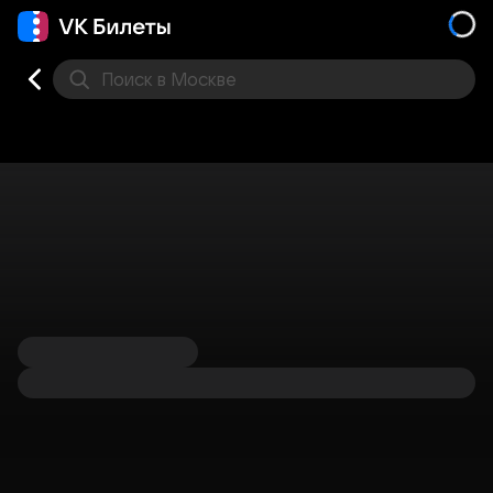
Поиск
в Москве
Места