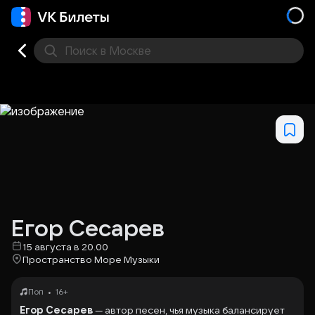
Поиск
в Москве
Места
Егор Сесарев
15 августа в 20.00
Пространство Море Музыки
•
Поп
16+
Егор Сесарев
— автор песен, чья музыка балансирует