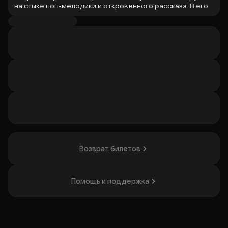
на стыке поп-мелодики и откровенного рассказа. В его
треках бытовая тоска и экзистенциальный спад
обретают бодрую гитарную форму, превращая личные
истории в цепляющие музыкальные новеллы.
15 августа Егор возвращается в пространство «Море
Музыки» со специальной программой. На ежегодном
летнем концерте Егор представит программу из новых и
знаковых композиций. В этот вечер драйв, харизма,
подводный мир и неоновый свет сольются в единое
дыхание.
Продолжительность
:
1 час 30 минут
Организатор: ООО "Возрождение ВВЦ", ИНН 7717743884
Возврат билетов
Помощь и поддержка