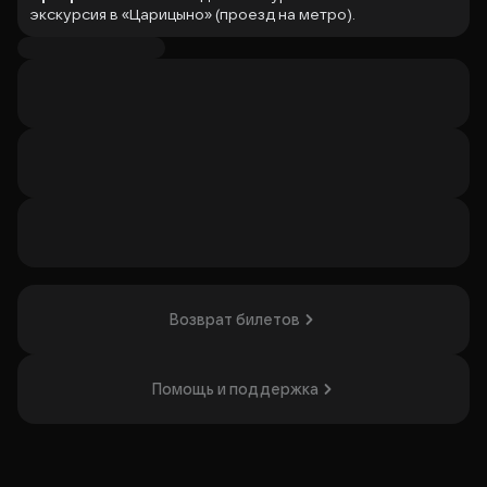
экскурсия в «Царицыно» (проезд на метро).
Обзорная экскурсия включает в себя экскурсию по
территории парка, рассказ об истории парка и
заповедника, осмотр памятников.
По завершении экскурсии самостоятельное посещение
Большого дворца (по входным билетам).
Продолжительность
— 3 часа включая дорогу.
Сбор группы: На платформе ст. метро «Площадь
Революции» (в центре платформы у большого
экрана).
Экскурсовод встречает группу с табличкой
«Дорогая моя столица»
Возврат билетов
Организатор: ООО "Четыре сезона путешествий",
ИНН 7719800746
Помощь и поддержка