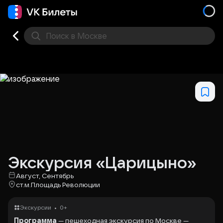
Поиск
в Москве
Места
Экскурсия «Царицыно»
Август, Сентябрь
ст.м.Площадь Революции
•
Экскурсии
0+
Программа
— пешеходная экскурсия по Москве —