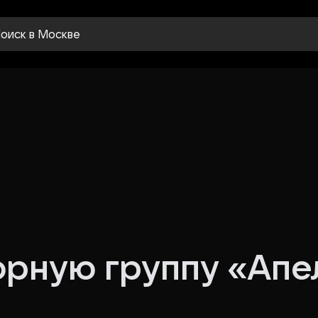
оиск
в Москве
орную группу «Ап