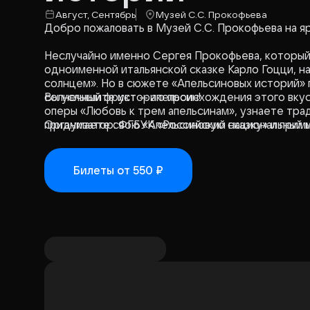
Август, Сентябрь
Музей С.C. Прокофьева
Добро пожаловать в Музей С.С. Прокофьева на я
Неслучайно именно Сергея Прокофьева, который 
одноименной итальянской сказке Карло Гоцци, н
солнцем». Но в сюжете «Апельсиновых историй» 
солнечный фрукт — апельсин!
Вы услышите историю происхождения этого вкусн
оперы «Любовь к трем апельсинам», узнаете трад
придумаете свою «Апельсиновую сказку» и прими
Организатор: ФГБУК «Российский национальный 
Билеты
от 550 ₽