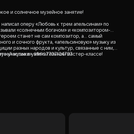
ркое и солнечное музейное занятие!
написал оперу «Любовь к трем апельсинам» по
азывали «солнечным богачом» и «композитором-
героем станет не сам композитор, а… самый
ого и сочного фрукта, «апельсиновую» музыку из
иции разных народов и культур, связанные с ним,
те участие в увлекательном мастер-классе!
музей музыки», ИНН 7707104737