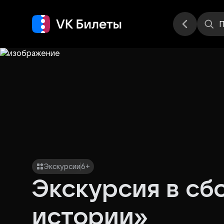
Места
П
Экскурсии
6+
Экскурсия в сб
истории»