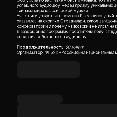
Экскурсия по выставке
«Экспомузыка. 10 лет –
успешного аудиошоу. Через призму уникальных э
тайнами мира классической музыки.
Участники узнают, что помогло Рахманинову вый
оказались на скрипке Страдивари, какое загадоч
консерватории и почему Чайковский не играл на 
В завершение программы посетители получат вд
создания собственного аудиошоу.
Продолжительност
ь:
60 минут
Организатор: ФГБУК «Российский национальный 