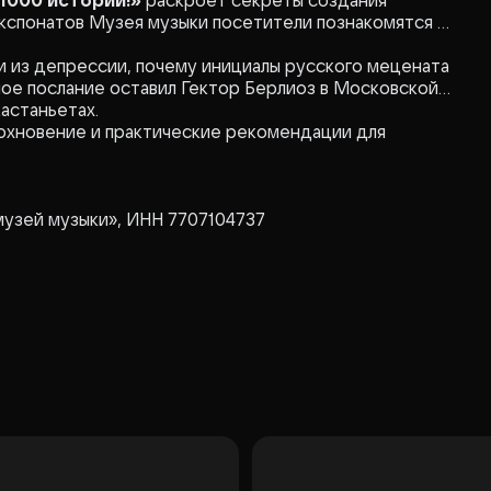
 1000 историй!»
раскроет секреты создания
кспонатов Музея музыки посетители познакомятся с
ти из депрессии, почему инициалы русского мецената
ное послание оставил Гектор Берлиоз в Московской
кастаньетах.
охновение и практические рекомендации для
музей музыки», ИНН 7707104737