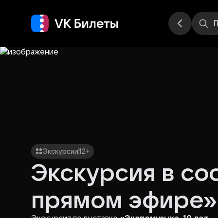
Места
П
Экскурсии
12+
Экскурсия в со
прямом эфире»