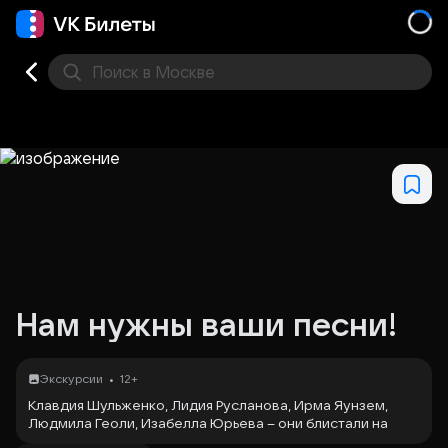
Поиск
в Москве
Места
Нам нужны ваши песни!
•
Экскурсии
12+
Клавдия Шульженко, Лидия Русланова, Ирма Яунзем,
Людмила Геоли, Изабелла Юрьева – они блистали на
концертных сценах в мирное время, а в годы ВОВ их