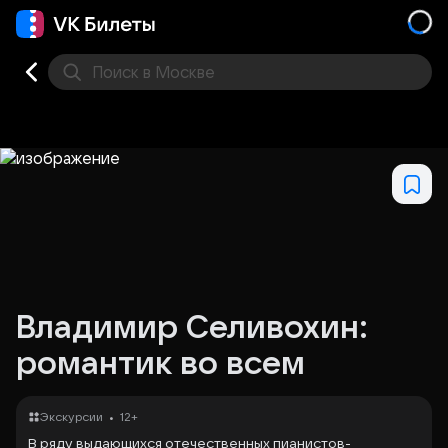
Поиск
в Москве
Места
Владимир Селивохин:
романтик во всем
•
Экскурсии
12+
В ряду выдающихся отечественных пианистов-