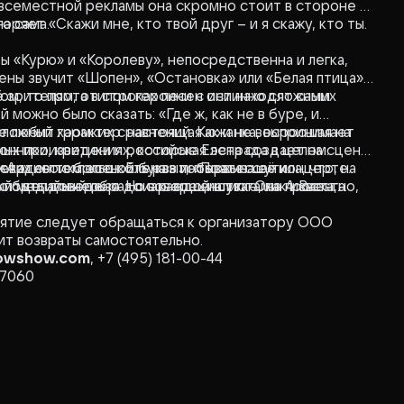
всеместной рекламы она скромно стоит в стороне и
на сама.
ряет «Скажи мне, кто твой друг – и я скажу, кто ты.
ы «Курю» и «Королеву», непосредственна и легка,
цены звучит «Шопен», «Остановка» или «Белая птица».
 зрителям, а в строках песен они находят самих
ом, то прототипом героини с истинно сложным
 можно было сказать: «Где ж, как не в буре, и
е любит громких сравнений. Как и не воспринимает
сложный характер: настоящая южанка, выросшая на
онники, критики и российская эстрада в целом.
ных произведениях, которые Елена создает на сцене.
«Артист с большой буквы», «Поэтесса» и
тах своих песен. Елена в интервью шутила, что, на
евиден тем, кто хоть раз побывал на её концерте.
й медийный образ пиар-специалистами. А Ваенга
 поделать нельзя. Но в каждой шутке, как известно,
о быть доведено до совершенства. Она проста,
иятие следует обращаться к организатору ООО
ит возвраты самостоятельно.
wshow.com
, +7 (495) 181-00-44
97060