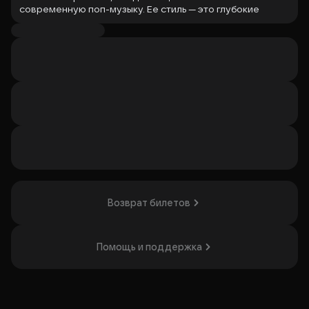
современную поп-музыку. Ее стиль — это глубокие
тексты, сильный вокал и живой звук с характером.
Исполнитель хитов: «Штрихкоды», «Beautiful Life»,
«Варвара», «Холодная как снег», «Пушкину».
Организатор: ИП Игнатова Елизавета Алексеевна,
ИНН 771319458143
Возврат билетов
Помощь и поддержка