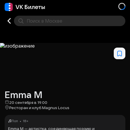
Поиск
в Москве
Места
Emma M
20 сентября в 19.00
Ресторан и клуб Magnus Locus
•
Поп
18+
Emma M — артистка, соединяющая поэзию и