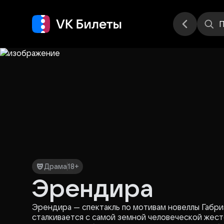
Места
П
Драма
18+
Эрендира
Эрендира — спектакль по мотивам новеллы Габри
сталкивается с самой земной человеческой жес