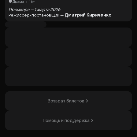
•
Драма
16+
Премьера — 1 марта 2026
Режиссер-постановщик —
Дмитрий Кириченко
Художник-постановщик —
Татьяна Миронюк
Художник по свету —
Алексей Михалевский
Помощник режиссера —
Елена Дороднова
В идеальном мире Эвы всё подчинено определённому
своду правил и ритуалов: выпить с утра чашку кофе,
испечь булочки с корицей, встретиться с любимой
подругой и выбраться на полчаса к океану.
Роскошная квартира в центре Порту уже много лет
является местом обитания легенды этого дома, которая,
судя по слухам, очень любит путешествовать.
Вернувшись из очередной поездки, она встречается со
своей новой соседкой, Флорой. Безобидное на первый
взгляд знакомство разрушает привычный образ жизни
каждой из героинь и ведёт к необратимым
Возврат билетов
последствиям.
Исполнители:
Эва —
Ольга Малинина
Помощь и поддержка
Лео, Жозе —
Кирилл Тепляков
Флора —
Анна Пик
Матильда —
Анастасия Привалова