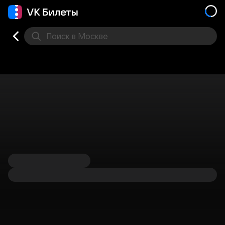
Поиск
в Москве
Места