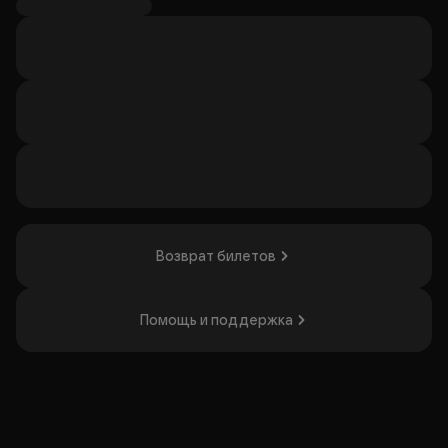
Организатор: ООО "Битконцерт", ИНН 9715510542
Возврат билетов
Помощь и поддержка