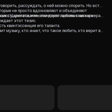
оворить, рассуждать, о ней можно спорить. Но есть
которые не просто вдохновляют и объединяют
аше существование, они дарят любовь к жизни и
еликс Царикати, и многолетняя сценическая карьера,
ждает этот тезис.
сть квинтэссенция его таланта.
т музыку, кто знает, что такое любить, кто верит в