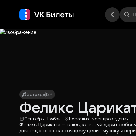
Места
П
Эстрада
12+
Феликс Царика
Сентябрь-Ноябрь
Несколько мест проведения
Феликс Царикати — голос, который дарит любовь 
для тех, кто по-настоящему ценит музыку и верит