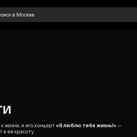
оиск
в Москве
ти
к жизни, и его концерт
«Я люблю тебя жизнь!»
—
 в её красоту.