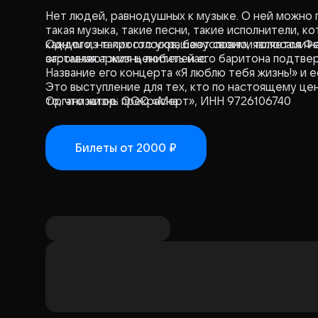
Нет людей, равнодушных к музыке. О ней можно г
такая музыка, такие песни, такие исполнители, 
каждого, не просто украшают своими голосами н
Одним из таких голосов, безусловно, является Ф
заставляют жизнь любить нас.
огромная армия ценителей его баритона подтвер
Название его концерта «Я люблю тебя жизнь!» и е
Это выступление для тех, кто по настоящему цени
то, что жизнь прекрасна.
Организатор: ООО «Мерт», ИНН 9726106740
Билеты
от 2000 ₽