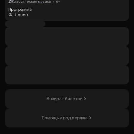
•
Классическая музыка
6+
Программа
Ф. Шопен
I отделение:
Баркарола фа-диез мажор, op. 60
Баллада № 1 соль минор, op. 23
Баллада № 2 фа мажор, op. 38
Баллада № 3 ля-бемоль мажор, op. 47
Баллада № 4 фа минор, op. 52
II отделение:
Ноктюрны № 1 си мажор и № 2 ми мажор, op. 62
Соната № 3 си минор, op. 58
Продолжительность: 1 час 30 минут
Исполнители: Солист — Илья Папоян
Возврат билетов
Помощь и поддержка
Организатор: ООО "Ластик", ИНН 7702436513