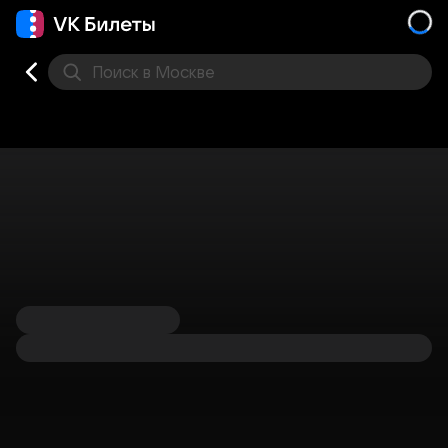
Поиск
в Москве
Места