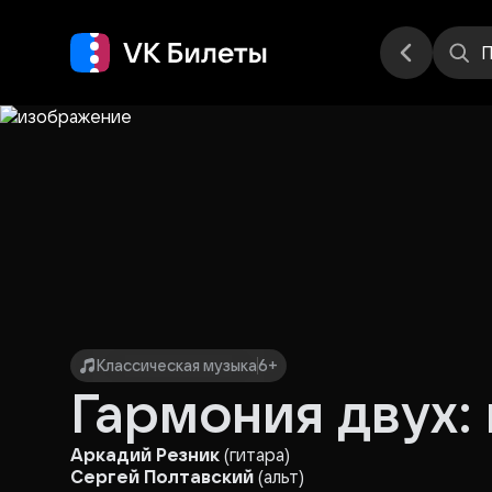
Места
П
Классическая музыка
6+
Гармония двух: 
Аркадий Резник
(гитара)
Сергей Полтавский
(альт)