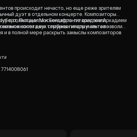
ументов происходит нечасто, но еще реже зрителям
ычный дуэт в отдельном концерте. Композиторы
 Шуберт, Пьяццолла и Беллафронте создавали
речу с солистами Москонцерта: гитаристом Аркадием
ые возможности двух струнных инструментов –
оничное сочетание тембров гитары и альта позволит
ия и в полной мере раскрыть замыслы композиторов
кта
 7714008061
свящается А. Резнику)
» из сюиты «История танго»
ы № 1