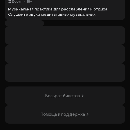
•
Досуг
18+
Музыкальная практика для расслабления и отдыха.
Слушайте звуки медитативных музыкальных
инструментов лежа под пледами. Программа проходит
в группе до 20 человек. У каждого участника свое
индивидуальное место для релаксации: йога-коврик,
пледы, подушка.
Музыкальная программа идет 60 минут и еще 30 минут
приятная подготовка к практике: ароматерапия. Вы
услышите более 15 музыкальных инструментов со всего
мира.
Ведущая мероприятия - известный
звукотерапевт
Елена Старова.
Организатор: ИП Чегаева Элина Алексеевна,
ИНН 526107051277
Возврат билетов
Помощь и поддержка