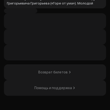
Григорьевича Григорьева («Горе от ума»). Молодой
Чацкий возвращается в мир, где всё осталось прежним:
привычные разговоры, удобные взгляды, страх перед
переменами. Его искренность и острота ума становятся
вызовом для общества, предпочитающего спокойствие
правде. Спектакль о человеке, опередившем своё
время, и о любви, которая не спасает. Иронично, живо и
по-настоящему современно — классика, которая
каждый раз говорит о нас сегодняшних. Спектакль
понравится тем, кто ценит актуальность классических
произведений и глубокие драматические истории.
Организатор: ИП Саянская Валентина Александровна,
ИНН 381451949956
Возврат билетов
Помощь и поддержка