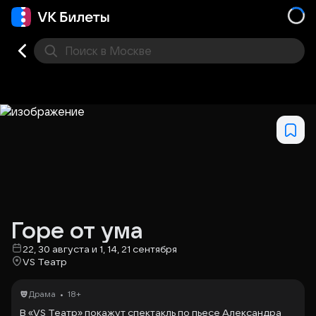
Поиск
в Москве
Места
Горе от ума
22, 30 августа и 1, 14, 21 сентября
VS Театр
•
Драма
18+
В «VS Театр» покажут спектакль по пьесе Александра