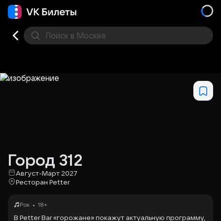
Поиск
в Москве
Места
Город 312
Август-Март 2027
Ресторан Petter
•
Рок
18+
В Petter Bar «горожане» покажут актуальную программу,