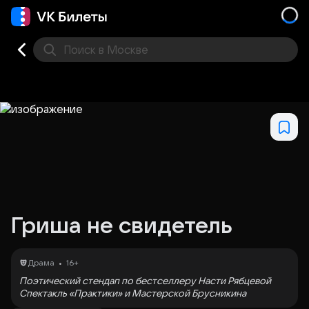
Поиск
в Москве
Места
Гриша не свидетель
•
Драма
16+
Поэтический стендап по бестселлеру Насти Рябцевой
Спектакль «Практики» и Мастерской Брусникина
Грише Петелькину исполняется 14 лет, но настроение не