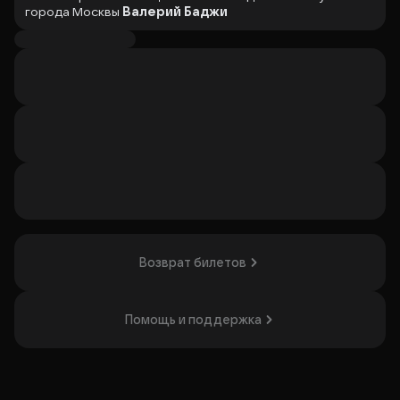
города Москвы
Валерий Баджи
Художник-постановщик –
Алина Корытова
Музыкальное оформление –
Борис Смирнов
Оставшись за старшую на время отсутствия родителей,
девочка так увлекается открывшейся ей свободой, что
забывает про младшего брата. И коварные гуси-лебеди
по приказу Бабы-Яги похищают мальчика.
Чтобы спасти братца, юным зрителям вместе с девочкой
предстоит отправиться в непростое путешествие,
преодолеть испытания, стать добрее, внимательнее и,
конечно, обхитрить Бабу Ягу!
Действующие лица и исполнители:
Рассказчик -
Иван Твердов
Возврат билетов
Рассказчица -
Елена Лесникова
Продолжительность:
50 минут, без антракта
Помощь и поддержка
У каждого зрителя, и большого, и маленького,
независимо от возраста, должен быть билет. Дети до 14
лет допускаются в зал только в сопровождении
взрослых (при наличии билета и у взрослого).