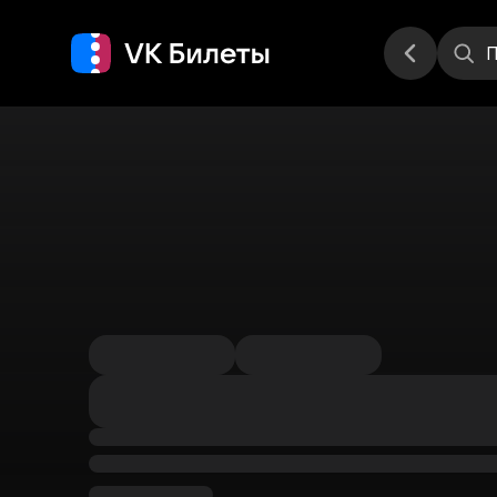
Места
П