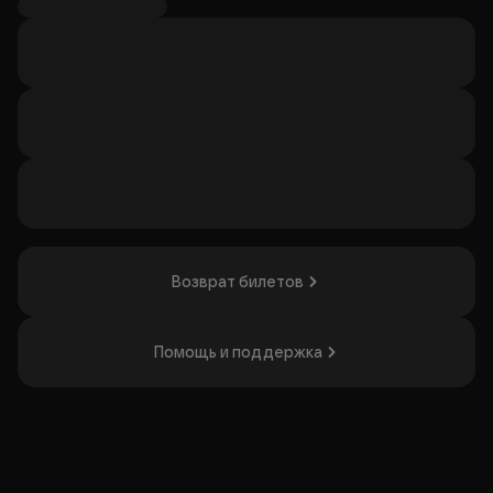
Организатор: ИП Бабурин Александр Александрович,
ИНН 575402996477
Возврат билетов
Помощь и поддержка