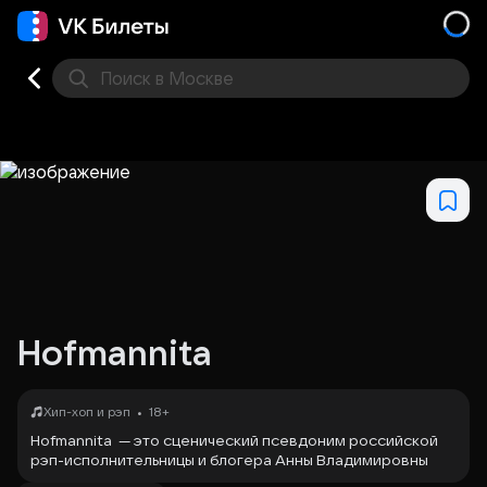
Поиск
в Москве
Места
Hofmannita
•
Хип-хоп и рэп
18+
Hofmannita
— это сценический псевдоним российской
рэп-исполнительницы и блогера
Анны Владимировны
Михеевой
.