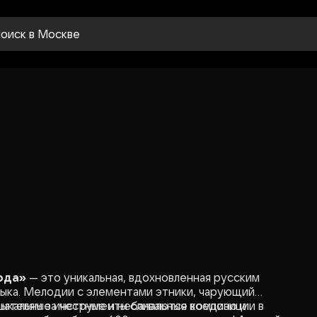
оиск
в Москве
года»
— это уникальная, вдохновленная русским
зыка. Мелодии с элементами этники, чарующий
зыкальные инструменты сливаются воедино и
шателям за честные и небанальные композиции в