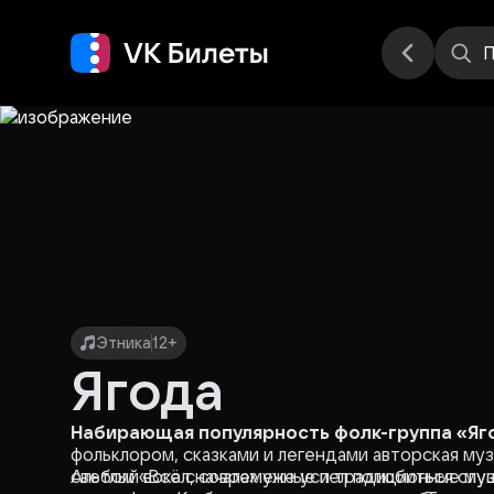
Места
П
Этника
12+
Ягода
Набирающая популярность фолк-группа «Я
фольклором, сказками и легендами авторская му
светлый вокал, современные и традиционные му
Альбом «Всё сначала» уже успел полюбиться слу